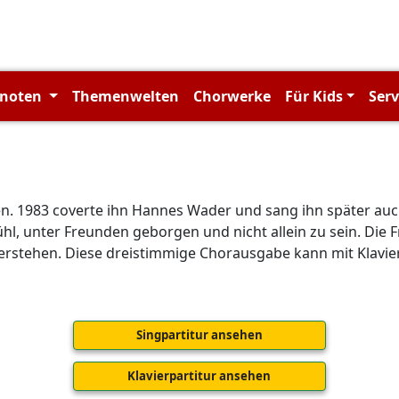
rnoten
Themenwelten
Chorwerke
Für Kids
Ser
eben. 1983 coverte ihn Hannes Wader und sang ihn später a
ühl, unter Freunden geborgen und nicht allein zu sein. Die 
stehen. Diese dreistimmige Chorausgabe kann mit Klavier
Singpartitur ansehen
Klavierpartitur ansehen