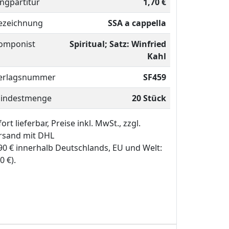
ingpartitur
1,70 €
ezeichnung
SSA a cappella
omponist
Spiritual; Satz: Winfried
Kahl
erlagsnummer
SF459
indestmenge
20 Stück
ort lieferbar, Preise inkl. MwSt., zzgl.
rsand mit DHL
,90 € innerhalb Deutschlands, EU und Welt:
0 €).