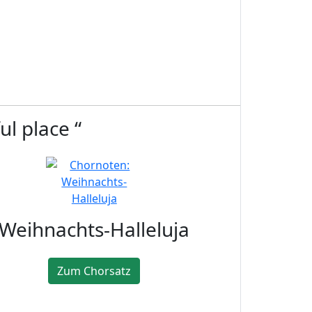
l place “
Weihnachts-Halleluja
Zum Chorsatz