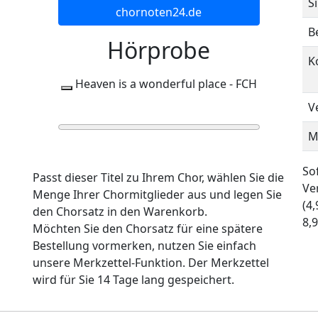
S
chornoten24.de
B
Hörprobe
K
Heaven is a wonderful place - FCH
V
0:00
0:00
M
Sof
Passt dieser Titel zu Ihrem Chor, wählen Sie die
Ve
Menge Ihrer Chormitglieder aus und legen Sie
(4
den Chorsatz in den Warenkorb.
8,9
Möchten Sie den Chorsatz für eine spätere
Bestellung vormerken, nutzen Sie einfach
unsere Merkzettel-Funktion. Der Merkzettel
wird für Sie 14 Tage lang gespeichert.