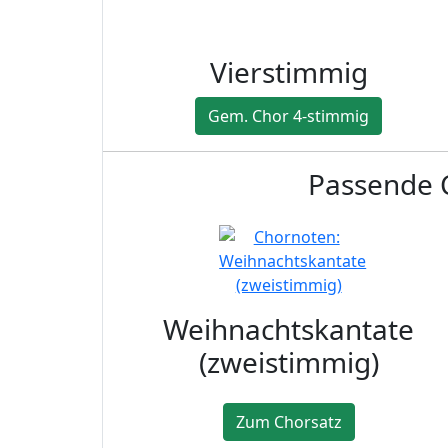
Vierstimmig
Gem. Chor 4-stimmig
Passende C
Weihnachtskantate
(zweistimmig)
Zum Chorsatz