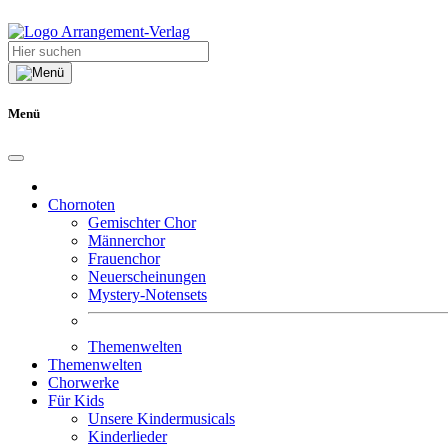
Menü
Chornoten
Gemischter Chor
Männerchor
Frauenchor
Neuerscheinungen
Mystery-Notensets
Themenwelten
Themenwelten
Chorwerke
Für Kids
Unsere Kindermusicals
Kinderlieder