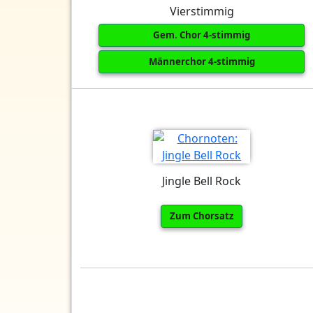
Vierstimmig
Gem. Chor 4-stimmig
Männerchor 4-stimmig
Jingle Bell Rock
Zum Chorsatz