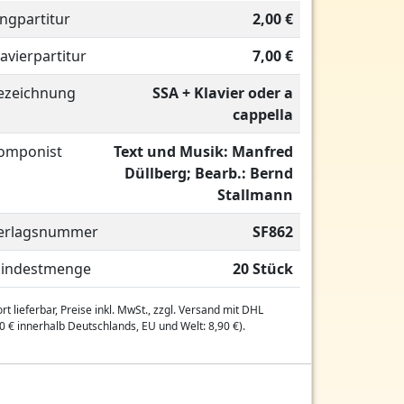
ingpartitur
2,00 €
lavierpartitur
7,00 €
ezeichnung
SSA + Klavier oder a
cappella
omponist
Text und Musik: Manfred
Düllberg; Bearb.: Bernd
Stallmann
erlagsnummer
SF862
indestmenge
20 Stück
rt lieferbar, Preise inkl. MwSt., zzgl. Versand mit DHL
0 € innerhalb Deutschlands, EU und Welt: 8,90 €).