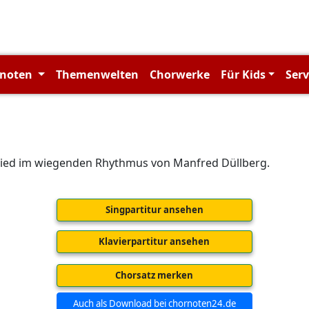
rnoten
Themenwelten
Chorwerke
Für Kids
Ser
ied im wiegenden Rhythmus von Manfred Düllberg.
Singpartitur ansehen
Klavierpartitur ansehen
Chorsatz merken
Auch als Download bei chornoten24.de