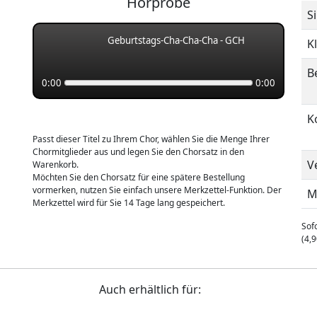
Hörprobe
S
Geburtstags-Cha-Cha-Cha - GCH
K
B
0:00
0:00
K
Passt dieser Titel zu Ihrem Chor, wählen Sie die Menge Ihrer
Chormitglieder aus und legen Sie den Chorsatz in den
V
Warenkorb.
Möchten Sie den Chorsatz für eine spätere Bestellung
vormerken, nutzen Sie einfach unsere Merkzettel-Funktion. Der
M
Merkzettel wird für Sie 14 Tage lang gespeichert.
Sofo
(4,9
Auch erhältlich für: