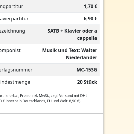
ingpartitur
1,70 €
lavierpartitur
6,90 €
ezeichnung
SATB + Klavier oder a
cappella
omponist
Musik und Text: Walter
Niederländer
erlagsnummer
MC-153G
indestmenge
20 Stück
rt lieferbar, Preise inkl. MwSt., zzgl. Versand mit DHL
0 € innerhalb Deutschlands, EU und Welt: 8,90 €).