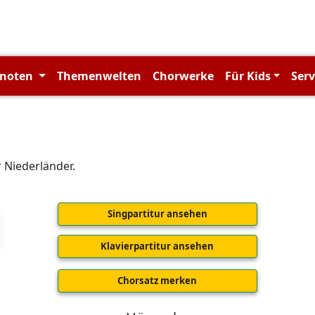
rnoten
Themenwelten
Chorwerke
Für Kids
Ser
 Niederländer.
Singpartitur ansehen
Klavierpartitur ansehen
Chorsatz merken