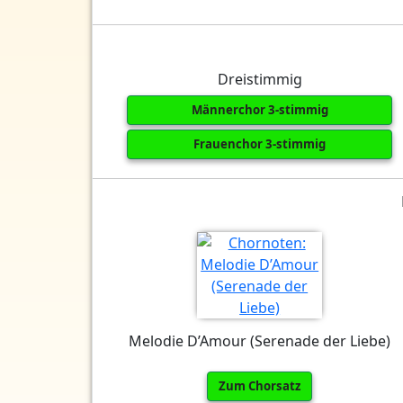
Dreistimmig
Männerchor 3-stimmig
Frauenchor 3-stimmig
Melodie D’Amour (Serenade der Liebe)
Zum Chorsatz