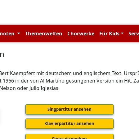
rnoten
Themenwelten
Chorwerke
Für Kids
Ser
in
 Bert Kaempfert mit deutschem und englischem Text. Urspr
st 1966 in der von Al Martino gesungenen Version ein Hit. Z
 Nelson oder Julio Iglesias.
Singpartitur ansehen
Klavierpartitur ansehen
Chorsatz merken