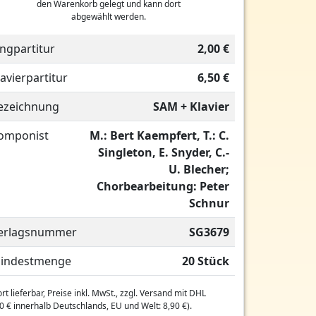
den Warenkorb gelegt und kann dort
abgewählt werden.
ingpartitur
2,00 €
lavierpartitur
6,50 €
ezeichnung
SAM + Klavier
omponist
M.: Bert Kaempfert, T.: C.
Singleton, E. Snyder, C.-
U. Blecher;
Chorbearbeitung: Peter
Schnur
erlagsnummer
SG3679
indestmenge
20 Stück
rt lieferbar, Preise inkl. MwSt., zzgl. Versand mit DHL
0 € innerhalb Deutschlands, EU und Welt: 8,90 €).