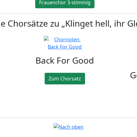
Frauenchor 3-stimmig
 Chorsätze zu „Klinget hell, ihr G
Back For Good
G
Zum Chorsatz