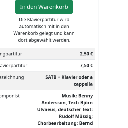
In den Warenkorb
Die Klavierpartitur wird
automatisch mit in den
Warenkorb gelegt und kann
dort abgewählt werden.
ingpartitur
2,50 €
lavierpartitur
7,50 €
ezeichnung
SATB + Klavier oder a
cappella
omponist
Musik: Benny
Andersson, Text: Björn
Ulvaeus, deutscher Text:
Rudolf Müssig;
Chorbearbeitung: Bernd