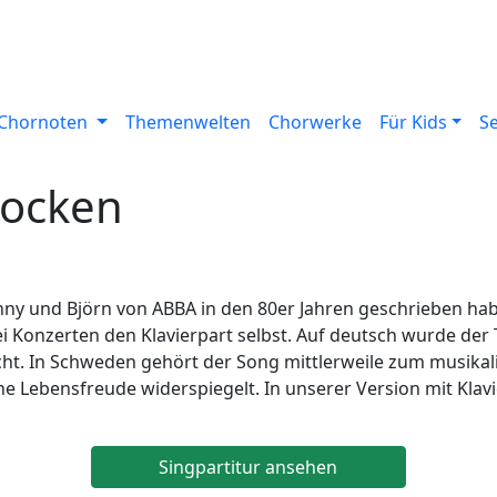
Chornoten
Themenwelten
Chorwerke
Für Kids
S
Glocken
ny und Björn von ABBA in den 80er Jahren geschrieben ha
i Konzerten den Klavierpart selbst. Auf deutsch wurde der T
cht. In Schweden gehört der Song mittlerweile zum musikal
e Lebensfreude widerspiegelt. In unserer Version mit Klavi
Singpartitur ansehen