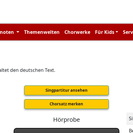
rnoten
Themenwelten
Chorwerke
Für Kids
Ser
ltet den deutschen Text.
Singpartitur ansehen
Chorsatz merken
S
Hörprobe
B