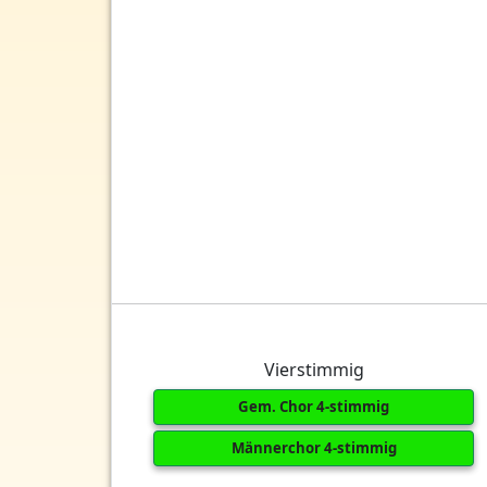
Vierstimmig
Gem. Chor 4-stimmig
Männerchor 4-stimmig