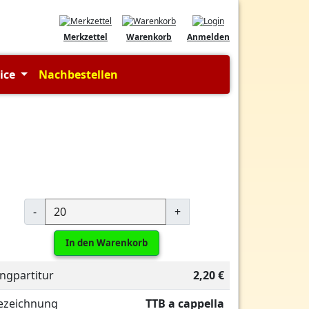
Merkzettel
Warenkorb
Anmelden
vice
Nachbestellen
-
+
In den Warenkorb
ingpartitur
2,20 €
ezeichnung
TTB a cappella