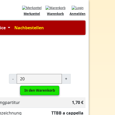
Merkzettel
Warenkorb
Anmelden
vice
Nachbestellen
-
+
In den Warenkorb
ingpartitur
1,70 €
ezeichnung
TTBB a cappella