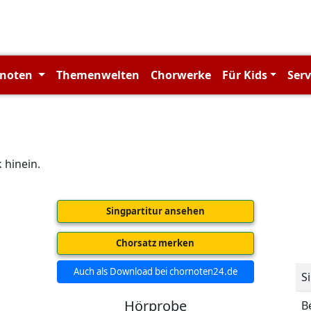
rnoten
Themenwelten
Chorwerke
Für Kids
Ser
 hinein.
Singpartitur ansehen
Chorsatz merken
Auch als Download bei chornoten24.de
S
Hörprobe
B