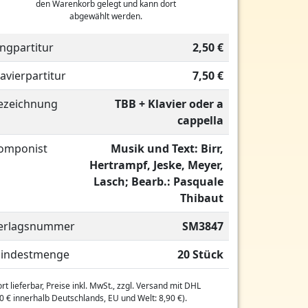
den Warenkorb gelegt und kann dort
abgewählt werden.
ingpartitur
2,50 €
lavierpartitur
7,50 €
ezeichnung
TBB + Klavier oder a
cappella
omponist
Musik und Text: Birr,
Hertrampf, Jeske, Meyer,
Lasch; Bearb.: Pasquale
Thibaut
erlagsnummer
SM3847
indestmenge
20 Stück
rt lieferbar, Preise inkl. MwSt., zzgl. Versand mit DHL
0 € innerhalb Deutschlands, EU und Welt: 8,90 €).