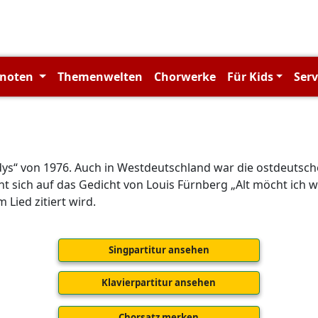
rnoten
Themenwelten
Chorwerke
Für Kids
Ser
ys“ von 1976. Auch in Westdeutschland war die ostdeutsch
 sich auf das Gedicht von Louis Fürnberg „Alt möcht ich we
 Lied zitiert wird.
Singpartitur ansehen
Klavierpartitur ansehen
Chorsatz merken