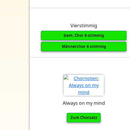
Vierstimmig
Gem. Chor 4-stimmig
Männerchor 4-stimmig
Always on my mind
Zum Chorsatz