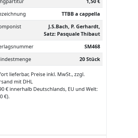
ingpartitur
1,50 €
ezeichnung
TTBB a cappella
omponist
J.S.Bach, P. Gerhardt,
Satz: Pasquale Thibaut
erlagsnummer
SM468
indestmenge
20 Stück
ort lieferbar, Preise inkl. MwSt., zzgl.
rsand mit DHL
,90 € innerhalb Deutschlands, EU und Welt:
0 €).