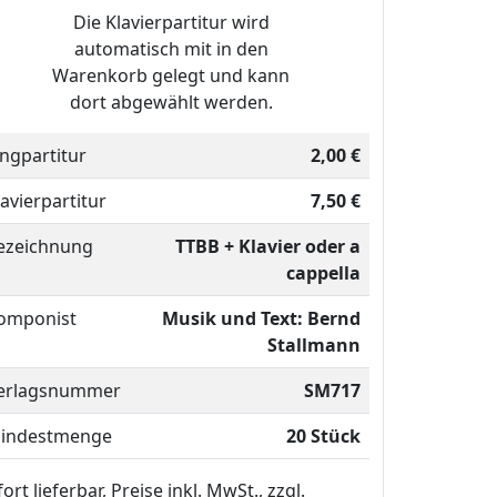
Die Klavierpartitur wird
automatisch mit in den
Warenkorb gelegt und kann
dort abgewählt werden.
ingpartitur
2,00 €
lavierpartitur
7,50 €
ezeichnung
TTBB + Klavier oder a
cappella
omponist
Musik und Text: Bernd
Stallmann
erlagsnummer
SM717
indestmenge
20 Stück
ort lieferbar, Preise inkl. MwSt., zzgl.