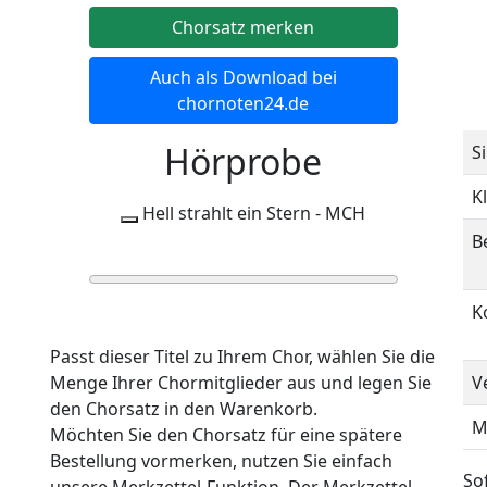
Chorsatz merken
Auch als Download bei
chornoten24.de
Hörprobe
S
K
Hell strahlt ein Stern - MCH
B
0:00
0:00
K
Passt dieser Titel zu Ihrem Chor, wählen Sie die
Menge Ihrer Chormitglieder aus und legen Sie
V
den Chorsatz in den Warenkorb.
M
Möchten Sie den Chorsatz für eine spätere
Bestellung vormerken, nutzen Sie einfach
Sof
unsere Merkzettel-Funktion. Der Merkzettel