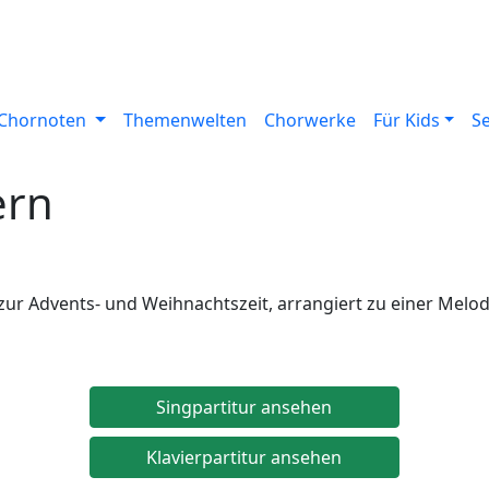
Chornoten
Themenwelten
Chorwerke
Für Kids
S
ern
zur Advents- und Weihnachtszeit, arrangiert zu einer Melod
Singpartitur ansehen
Klavierpartitur ansehen