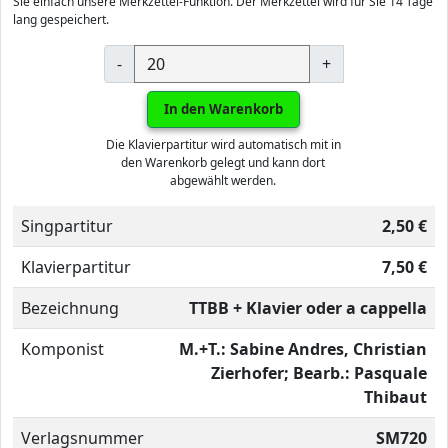
Sie einfach unsere Merkzettel-Funktion. Der Merkzettel wird für Sie 14 Tage
lang gespeichert.
-
+
In den Warenkorb
Die Klavierpartitur wird automatisch mit in
den Warenkorb gelegt und kann dort
abgewählt werden.
Singpartitur
2,50 €
Klavierpartitur
7,50 €
Bezeichnung
TTBB + Klavier oder a cappella
Komponist
M.+T.: Sabine Andres, Christian
Zierhofer; Bearb.: Pasquale
Thibaut
Verlagsnummer
SM720