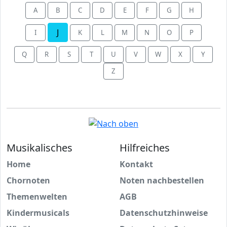
A
B
C
D
E
F
G
H
J
I
K
L
M
N
O
P
Q
R
S
T
U
V
W
X
Y
Z
Musikalisches
Hilfreiches
Home
Kontakt
Chornoten
Noten nachbestellen
Themenwelten
AGB
Kindermusicals
Datenschutzhinweise