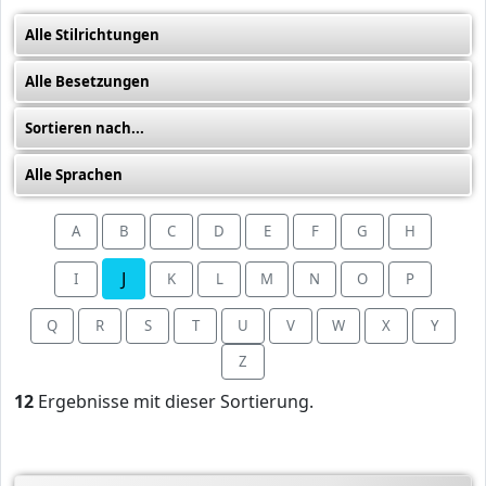
A
B
C
D
E
F
G
H
J
I
K
L
M
N
O
P
Q
R
S
T
U
V
W
X
Y
Z
12
Ergebnisse mit dieser Sortierung.