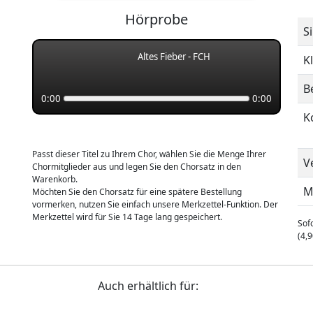
Hörprobe
S
Altes Fieber - FCH
K
B
0:00
0:00
K
Passt dieser Titel zu Ihrem Chor, wählen Sie die Menge Ihrer
V
Chormitglieder aus und legen Sie den Chorsatz in den
Warenkorb.
M
Möchten Sie den Chorsatz für eine spätere Bestellung
vormerken, nutzen Sie einfach unsere Merkzettel-Funktion. Der
Merkzettel wird für Sie 14 Tage lang gespeichert.
Sofo
(4,9
Auch erhältlich für: