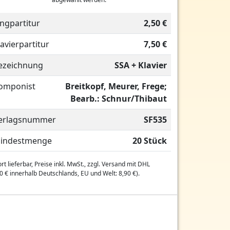
ingpartitur
2,50 €
lavierpartitur
7,50 €
ezeichnung
SSA + Klavier
omponist
Breitkopf, Meurer, Frege;
Bearb.: Schnur/Thibaut
erlagsnummer
SF535
indestmenge
20 Stück
rt lieferbar, Preise inkl. MwSt., zzgl. Versand mit DHL
0 € innerhalb Deutschlands, EU und Welt: 8,90 €).