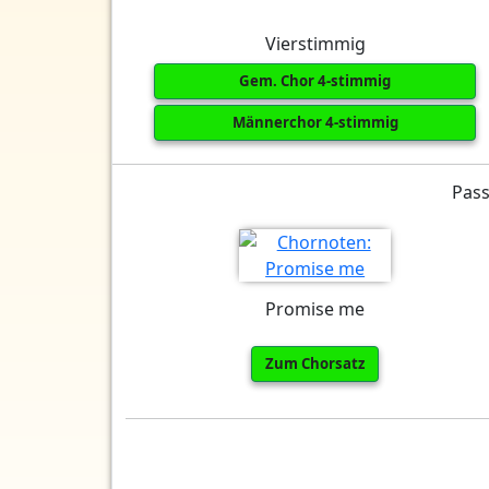
Vierstimmig
Gem. Chor 4-stimmig
Männerchor 4-stimmig
Pass
Promise me
Zum Chorsatz