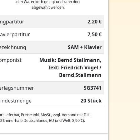
den Warenkorb gelegt und kann dort
abgewählt werden.
ingpartitur
2,20 €
lavierpartitur
7,50 €
ezeichnung
SAM + Klavier
omponist
Musik: Bernd Stallmann,
Text: Friedrich Vogel /
Bernd Stallmann
erlagsnummer
SG3741
indestmenge
20 Stück
rt lieferbar, Preise inkl. MwSt., zzgl. Versand mit DHL
0 € innerhalb Deutschlands, EU und Welt: 8,90 €).