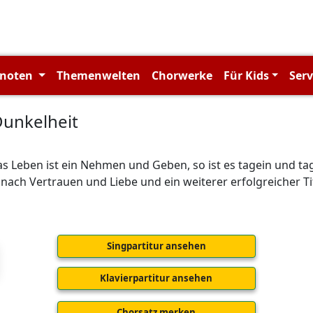
rnoten
Themenwelten
Chorwerke
Für Kids
Ser
 Dunkelheit
 Leben ist ein Nehmen und Geben, so ist es tagein und tagau
 nach Vertrauen und Liebe und ein weiterer erfolgreicher T
Singpartitur ansehen
Klavierpartitur ansehen
Chorsatz merken