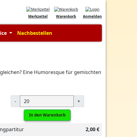
Merkzettel
Warenkorb
Anmelden
vice
Nachbestellen
vergleichen? Eine Humoresque für gemischten
-
+
In den Warenkorb
ingpartitur
2,00 €