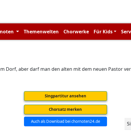
rnoten
Themenwelten
Chorwerke
Für Kids
Ser
on im Dorf, aber darf man den alten mit dem neuen Pastor 
Singpartitur ansehen
Chorsatz merken
Auch als Download bei chornoten24.de
S