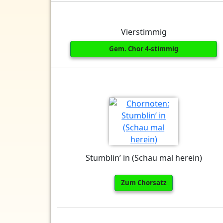
Vierstimmig
Gem. Chor 4-stimmig
Stumblin’ in (Schau mal herein)
Zum Chorsatz