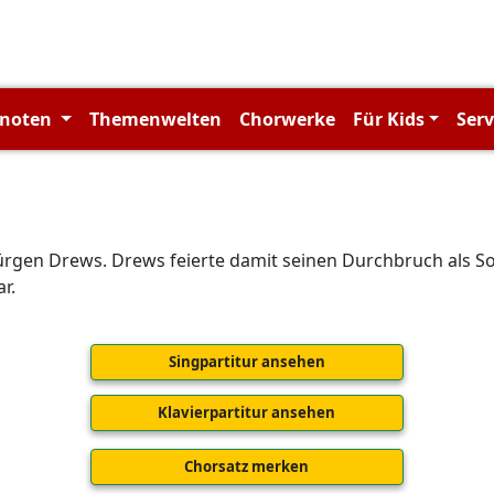
rnoten
Themenwelten
Chorwerke
Für Kids
Ser
ürgen Drews. Drews feierte damit seinen Durchbruch als So
r.
Singpartitur ansehen
Klavierpartitur ansehen
Chorsatz merken