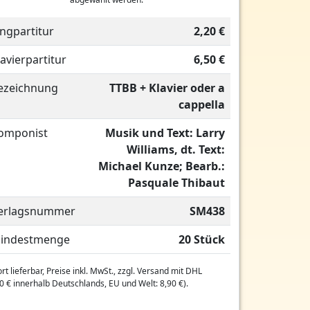
ingpartitur
2,20 €
lavierpartitur
6,50 €
ezeichnung
TTBB + Klavier oder a
cappella
omponist
Musik und Text: Larry
Williams, dt. Text:
Michael Kunze; Bearb.:
Pasquale Thibaut
erlagsnummer
SM438
indestmenge
20 Stück
rt lieferbar, Preise inkl. MwSt., zzgl. Versand mit DHL
0 € innerhalb Deutschlands, EU und Welt: 8,90 €).