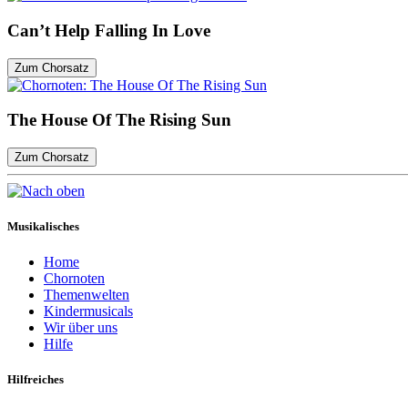
Can’t Help Falling In Love
Zum Chorsatz
The House Of The Rising Sun
Zum Chorsatz
Musikalisches
Home
Chornoten
Themenwelten
Kindermusicals
Wir über uns
Hilfe
Hilfreiches