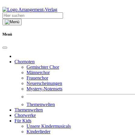
Menü
Chornoten
Gemischter Chor
Männerchor
Frauenchor
Neuerscheinungen
Mystery-Notensets
Themenwelten
Themenwelten
Chorwerke
Für Kids
Unsere Kindermusicals
Kinderlieder