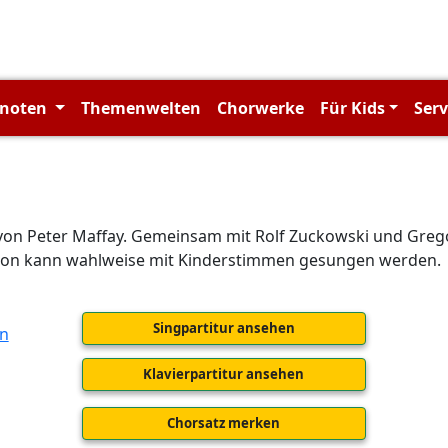
rnoten
Themenwelten
Chorwerke
Für Kids
Ser
n
 von Peter Maffay. Gemeinsam mit Rolf Zuckowski und Grego
sion kann wahlweise mit Kinderstimmen gesungen werden.
Singpartitur ansehen
Klavierpartitur ansehen
Chorsatz merken