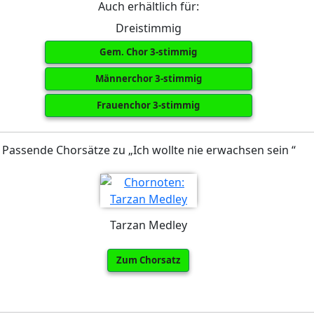
Auch erhältlich für:
Dreistimmig
Gem. Chor 3-stimmig
Männerchor 3-stimmig
Frauenchor 3-stimmig
Passende Chorsätze zu „Ich wollte nie erwachsen sein “
Tarzan Medley
Zum Chorsatz