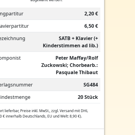
ingpartitur
2,20 €
lavierpartitur
6,50 €
ezeichnung
SATB + Klavier (+
Kinderstimmen ad lib.)
omponist
Peter Maffay/Rolf
Zuckowski; Chorbearb.:
Pasquale Thibaut
erlagsnummer
SG484
indestmenge
20 Stück
rt lieferbar, Preise inkl. MwSt., zzgl. Versand mit DHL
0 € innerhalb Deutschlands, EU und Welt: 8,90 €).