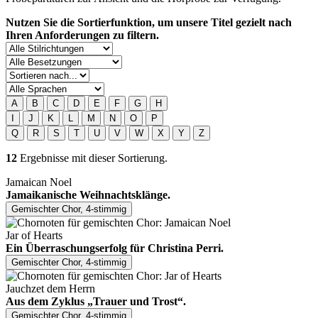
Nutzen Sie die Sortierfunktion, um unsere Titel gezielt nach
Ihren Anforderungen zu filtern.
A
B
C
D
E
F
G
H
I
J
K
L
M
N
O
P
Q
R
S
T
U
V
W
X
Y
Z
12
Ergebnisse mit dieser Sortierung.
Jamaican Noel
Jamaikanische Weihnachtsklänge.
Gemischter Chor, 4-stimmig
Jar of Hearts
Ein Überraschungserfolg für Christina Perri.
Gemischter Chor, 4-stimmig
Jauchzet dem Herrn
Aus dem Zyklus „Trauer und Trost“.
Gemischter Chor, 4-stimmig