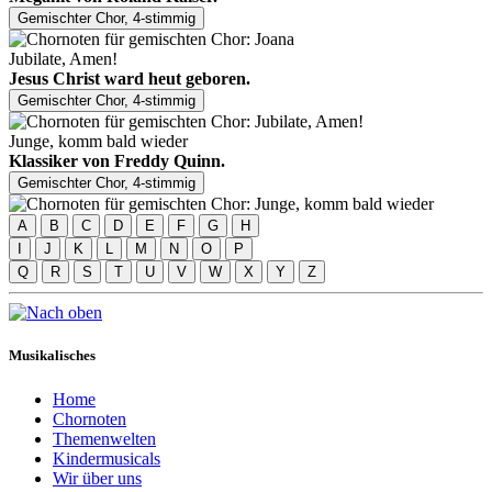
Gemischter Chor, 4-stimmig
Jubilate, Amen!
Jesus Christ ward heut geboren.
Gemischter Chor, 4-stimmig
Junge, komm bald wieder
Klassiker von Freddy Quinn.
Gemischter Chor, 4-stimmig
A
B
C
D
E
F
G
H
I
J
K
L
M
N
O
P
Q
R
S
T
U
V
W
X
Y
Z
Musikalisches
Home
Chornoten
Themenwelten
Kindermusicals
Wir über uns