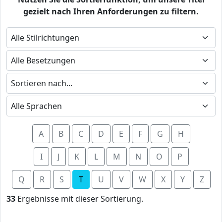
gezielt nach Ihren Anforderungen zu filtern.
A
B
C
D
E
F
G
H
I
J
K
L
M
N
O
P
Q
R
S
T
U
V
W
X
Y
Z
33
Ergebnisse mit dieser Sortierung.