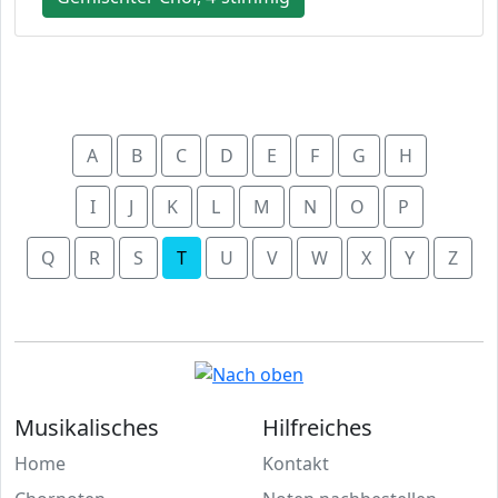
A
B
C
D
E
F
G
H
I
J
K
L
M
N
O
P
Q
R
S
T
U
V
W
X
Y
Z
Musikalisches
Hilfreiches
Home
Kontakt