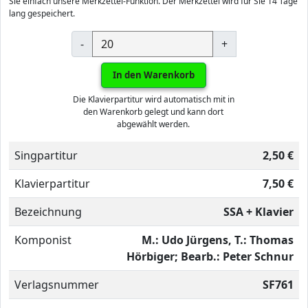
Sie einfach unsere Merkzettel-Funktion. Der Merkzettel wird für Sie 14 Tage
lang gespeichert.
-
+
In den Warenkorb
Die Klavierpartitur wird automatisch mit in
den Warenkorb gelegt und kann dort
abgewählt werden.
Singpartitur
2,50 €
Klavierpartitur
7,50 €
Bezeichnung
SSA + Klavier
Komponist
M.: Udo Jürgens, T.: Thomas
Hörbiger; Bearb.: Peter Schnur
Verlagsnummer
SF761