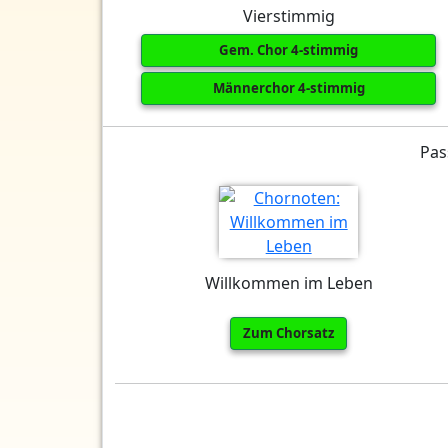
Vierstimmig
Gem. Chor 4-stimmig
Männerchor 4-stimmig
Pas
Willkommen im Leben
Zum Chorsatz