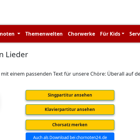
rnoten
Themenwelten
Chorwerke
Für Kids
Ser
n Lieder
it einem passenden Text für unsere Chöre: Überall auf der
Singpartitur ansehen
Klavierpartitur ansehen
Chorsatz merken
Auch als Download bei chornoten24.de