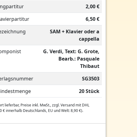
ingpartitur
2,00 €
lavierpartitur
6,50 €
ezeichnung
SAM + Klavier oder a
cappella
omponist
G. Verdi, Text: G. Grote,
Bearb.: Pasquale
Thibaut
erlagsnummer
SG3503
indestmenge
20 Stück
rt lieferbar, Preise inkl. MwSt., zzgl. Versand mit DHL
0 € innerhalb Deutschlands, EU und Welt: 8,90 €).